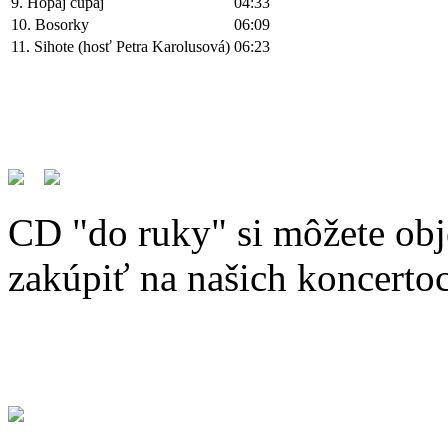
9. Hopaj čupaj
04:33
10. Bosorky
06:09
11. Sihote (hosť Petra Karolusová)
06:23
CD "do ruky" si môžete ob
zakúpiť na našich koncertoc