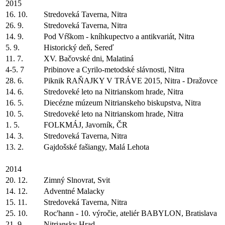
2015
16. 10.
Stredoveká Taverna, Nitra
26. 9.
Stredoveká Taverna, Nitra
14. 9.
Pod Vŕškom - kníhkupectvo a antikvariát, Nitra
5. 9.
Historický deň, Sereď
11. 7.
XV. Bačovské dni, Malatiná
4-5. 7
Pribinove a Cyrilo-metodské slávnosti, Nitra
28. 6.
Piknik RAŇAJKY V TRÁVE 2015, Nitra - Dražovce
14. 6.
Stredoveké leto na Nitrianskom hrade, Nitra
16. 5.
Diecézne múzeum Nitrianskeho biskupstva, Nitra
10. 5.
Stredoveké leto na Nitrianskom hrade, Nitra
1. 5.
FOLKMÁJ, Javorník, ČR
14. 3.
Stredoveká Taverna, Nitra
13. 2.
Gajdošské fašiangy, Malá Lehota
2014
20. 12.
Zimný Slnovrat, Svit
14. 12.
Adventné Malacky
15. 11.
Stredoveká Taverna, Nitra
25. 10.
Roc'hann - 10. výročie, ateliér BABYLON, Bratislava
21. 9.
Nitriansky Hrad