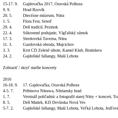
15-17. 9.
Gajdovačka 2017, Oravská Polhora
9. 9.
Hrad Bzovík
20. 5.
Diecézne múzeum, Nitra
1. 5.
Flora Fest, Sereď
29. 4.
Deň tradícií, Pezinok
22. 4.
Súkromné podujatie, Vígľašský zámok
17. 3.
Stredoveká Taverna, Nitra
11. 3.
Gazdovská obroda, Majcichov
3. 3.
Krst CD Zelené sihote, Kamel Klub, Bratislava
24. 2.
Gajdošské fašiangy, Malá Lehota
Zobraziť / skryť staršie koncerty
2016
16-18. 9.
17. Gajdovačka, Oravská Polhora
4-5. 7.
Pribinova Nitrawa, Nitriansky hrad
1. 7.
Vernisáž pohľadníc a fotografií starej Nitry + koncert, Tr
8. 5.
Deň Matiek, KD Devínska Nová Ves
5-7. 2.
Gajdošské fašiangy, Malá Lehota, Veľká Lehota, Jedľo